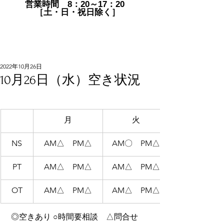
営業時間 8：20～17：20
［土・日・祝日除く］
2022年10月26日
10月26日（水）空き状況
月
火
NS
AM△　PM△
AM〇　PM△
PT
AM△　PM△
AM△　PM△
OT
AM△　PM△
AM△　PM△
 ◎空きあり ○時間要相談　△問合せ　