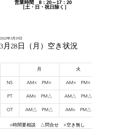
営業時間 8：20～17：20
［土・日・祝日除く］
2022年3月29日
3月28日（月）空き状況
月
火
NS
AM×　PM×
AM×　PM×
PT
AM○　PM△
AM△　PM△
OT
AM△　PM△
AM○　PM△
　○時間要相談　△問合せ　×空き無し