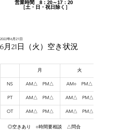
営業時間 8：20～17：20
［土・日・祝日除く］
2022年6月21日
6月21日（火）空き状況
月
火
NS
AM△　PM△
AM○　PM△
PT
AM△　PM△
AM△　PM△
OT
AM△　PM△
AM△　PM△
  ◎空きあり　○時間要相談　△問合